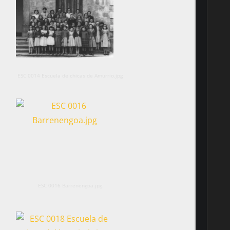
ESC 0014 Escuela de chicas de Amurrio.jpg
ESC 0016 Barrenengoa.jpg