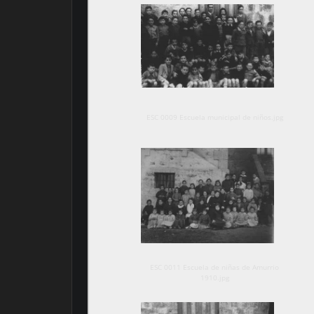
ESC 0009 Escuela municipal de niños.jpg
ESC 0011 Escuela de niñas de Amurrio
1910.jpg