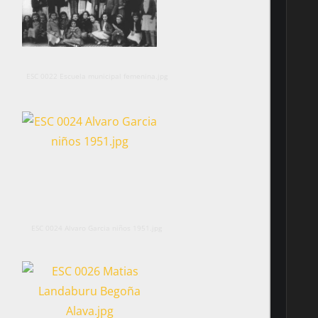
ESC 0022 Escuela municipal femenina.jpg
ESC 0024 Alvaro Garcia niños 1951.jpg