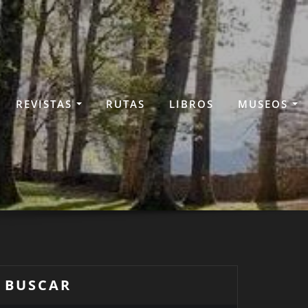
REVISTAS
RUTAS
LIBROS
MUSEOS
BUSCAR