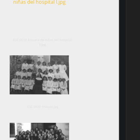
ESC 0018 Escuela de niñas del hospital
I.jpg
ESC 0020 Monjas.jpg