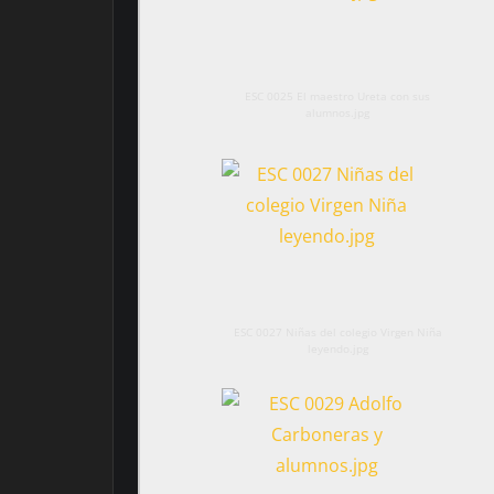
ESC 0025 El maestro Ureta con sus
alumnos.jpg
ESC 0027 Niñas del colegio Virgen Niña
leyendo.jpg