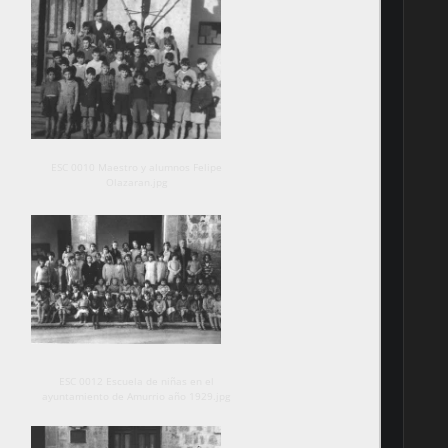
ESC 0010 Maestro y alumnos Felipe
Olazaran.jpg
ESC 0012 Escuela de niñas en el
ayuntamiento de Amurrio año 1929.jpg