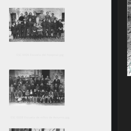
ESC 0006 Escuela del hospital.jpg
ESC 0008 Escuela de niños de Amurrio.jpg