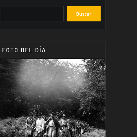
Buscar
FOTO DEL DÍA