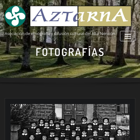
Saltar
al
contenido
Asociación de etnografía y difusión cultural del Alto Nervión
FOTOGRAFÍAS