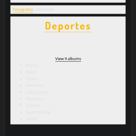
Fotografías
>
Deportes
Deportes
View 9 albums
Pelota
Bolos
Fútbol
Atletismo
Caza y pesca
Montaña
Ciclismo
Deporte rural
Varios