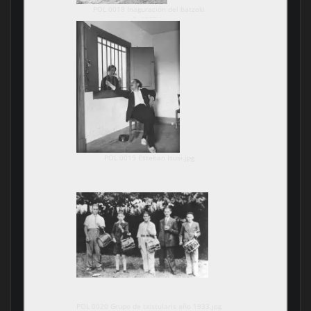
POL 0018 Inaguración del batzoki
año1932.jpg
POL 0019 Esteban Isusi.jpg
POL 0020 Grupo de txistularis año 1933.jpg