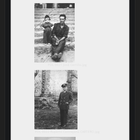
POL 0021 José Cerrillo.jpg
POL 0022 Ruperto Castrejana CARTERO.jpg