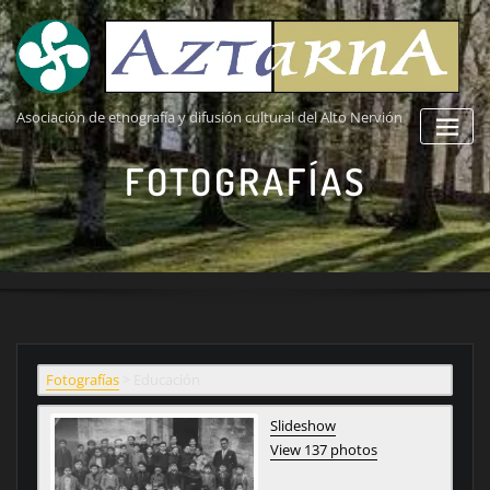
Saltar
al
contenido
Asociación de etnografía y difusión cultural del Alto Nervión
FOTOGRAFÍAS
Fotografías
>
Educación
Slideshow
View 137 photos