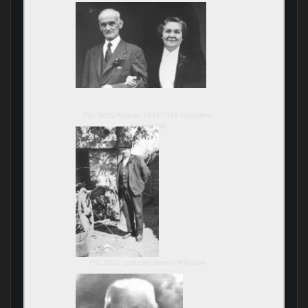
POL 0025 Alcalde 1943-1947 Heliodoro
Aguirre.jpg
POL 0026 Ladislao Guerra Villacian
concejal y alcalde.jpg