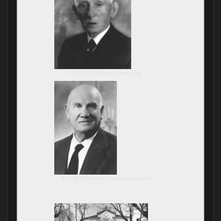
POL 0027 Dionisio Aldama.jpg
POL 0028 Alcalde y diputado Antonio
Sarasola.jpg