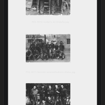
POL 0010 Gudaris en Orduña.jpg
POL 0011 Sección ametralladoras Araba.jpg