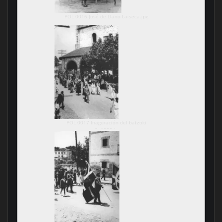
POL 0016 José de Llano Laiseca.jpg
POL 0017 Inaguración del batzoki
año1932.jpg