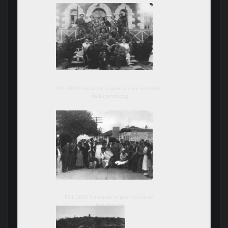
POL 0002 Inicio de la guerra civil, escuelas
de Luyando.jpg
POL 0003 Fiesta en la guerra civil en
Amurrio.jpg