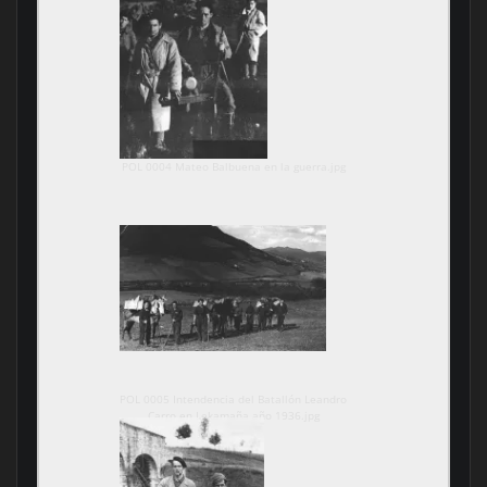
POL 0004 Mateo Balbuena en la guerra.jpg
POL 0005 Intendencia del Batallón Leandro
Carro en Lekamaña año 1936.jpg