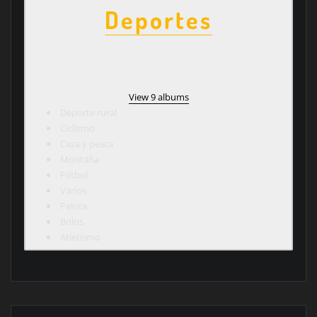
Deportes
View 9 albums
Deporte rural
Ciclismo
Caza y pesca
Montaña
Fútbol
Varios
Pelota
Bolos
Atletismo