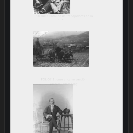
POL 0014 Batallón de trabajadores en la
base de Zorroza.jpg
POL 0015 Junto al carro sección
ametralladoras.jpg