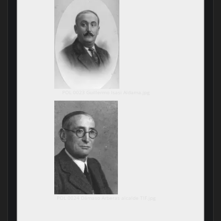
POL 0023 Guillermo Isasi Aldama.jpg
POL 0024 Dámaso Arberas alcalde TIF.jpg