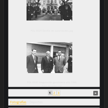
POL 0029 Desfile de autoridades.jpg
POL 0030 Inaguración gasolinera año 1966
Tres alcaldes.jpg
1
2
3
Fotografías
>
Deportes