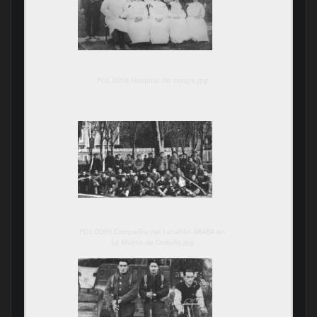
POL 0008 Hospital de sangre.jpg
POL 0009 Compañia del batallón ARABA en
La Muera de Orduña.jpg