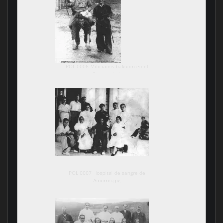
POL 0006 Milicianos bakunin en el
reformatorio.jpg
POL 0007 Hospital de sangre de
Amurrio.jpg