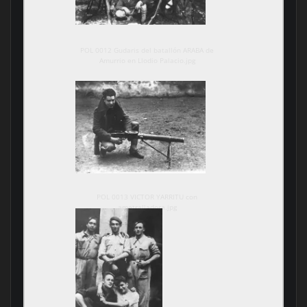
POL 0012 Gudaris del batallón ARABA de
Amurrio en Llodio Palacio.jpg
POL 0013 VICTOR YARRITU con
ametralladora.jpg