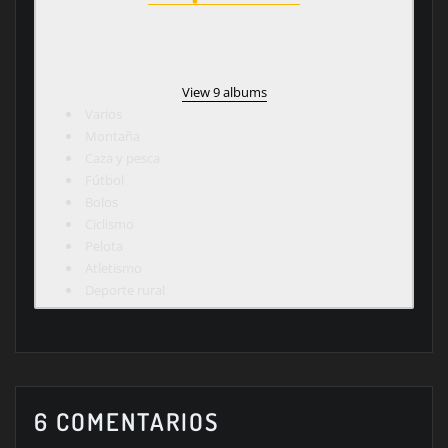
View 9 albums
Varios
Montaña
Caza y pesca
Fútbol
Bolos
Ciclismo
Pelota
Atletismo
Deporte rural
6 COMENTARIOS