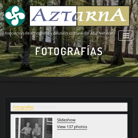
Saltar
al
contenido
Asociación de etnografía y difusión cultural del Alto Nervión
FOTOGRAFÍAS
Fotografías
>
Educación
Slideshow
View 137 photos