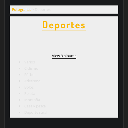
Fotografías
>
Deportes
Deportes
View 9 albums
Varios
Ciclismo
Fútbol
Atletismo
Bolos
Pelota
Montaña
Caza y pesca
Deporte rural