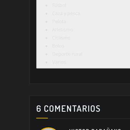
Fútbol
Caza y pesca
Pelota
Atletismo
Ciclismo
Bolos
Deporte rural
Varios
6 COMENTARIOS