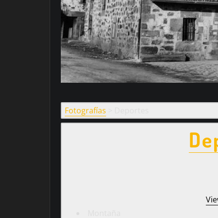
Fotografías
>
Deportes
De
Vie
Montaña