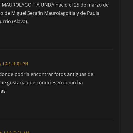
 MAUROLAGOITIA UNDA nació el 25 de marzo de
ijo de Miguel Serafín Maurolagoitia y de Paula
rrio (Alava).
A LAS 11:01 PM
donde podria encontrar fotos antiguas de
 me gustaria que conociesen como ha
ias
 A LAS 7:31 AM