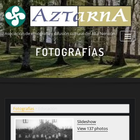
Saltar
al
contenido
Asociación de etnografía y difusión cultural del Alto Nervión
FOTOGRAFÍAS
Fotografías
>
Educación
Slideshow
View 137 photos