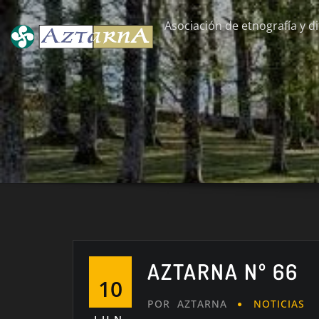
Saltar
Asociación de etnografía y di
al
contenido
AZTARNA Nº 66
10
POR
AZTARNA
NOTICIAS