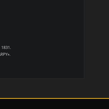
 1831.
ARPY».