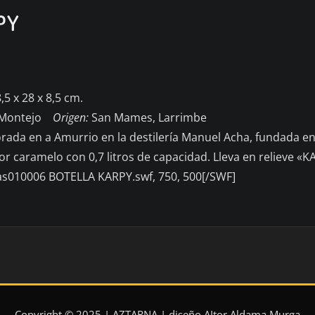
PY
5 x 28 x 8,5 cm.
a Montejo
Origen:
San Mames, Larrimbe
orada en a Amurrio en la destilería Manuel Acha, fundada en
or caramelo con 0,7 litros de capacidad. Lleva en relieve «K
as010006 BOTELLA KARPY.swf, 750, 500[/SWF]
Copyright © 2025 | AZTARNA | diseño AItor Aldama Murga