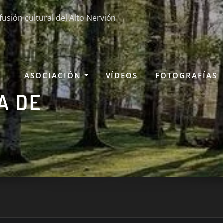
fusión cultural del Alto Nervión
ASOCIACIÓN
VÍDEOS
FOTOGRAFÍAS
A DE