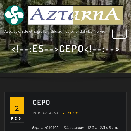
Saltar
al
contenido
Asociación de etnografía y difusión cultural del Alto Nervión
<!--:ES-->CEPO<!--:-->
CEPO
2
POR
AZTARNA
CEPOS
FEB
Ref.:
caz010105
Dimensiones:
12,5 x 12,5 x 8 cm.