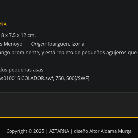
MÍA
8 x 7,5 x 12 cm.
as Menoyo
Origen:
Ibarguen, Izoria
ngo prominente, y está repleto de pequeños agujeros que 
 dos pequeñas asas.
as010015 COLADOR.swf, 750, 500[/SWF]
Copyright © 2025 | AZTARNA | diseño AItor Aldama Murga