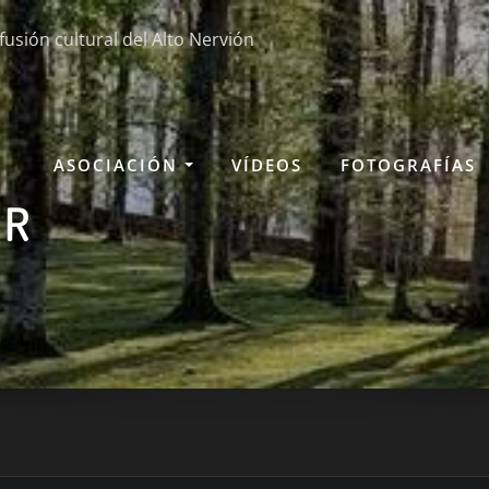
fusión cultural del Alto Nervión
ASOCIACIÓN
VÍDEOS
FOTOGRAFÍAS
OR