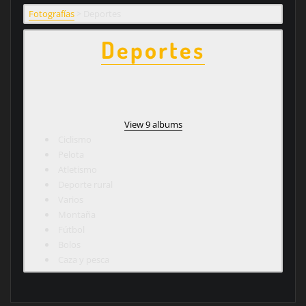
Fotografías
>
Deportes
Deportes
View 9 albums
Ciclismo
Pelota
Atletismo
Deporte rural
Varios
Montaña
Fútbol
Bolos
Caza y pesca