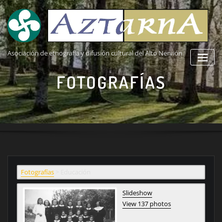
Saltar
al
contenido
Asociación de etnografía y difusión cultural del Alto Nervión
FOTOGRAFÍAS
Fotografías
>
Educación
Slideshow
View 137 photos