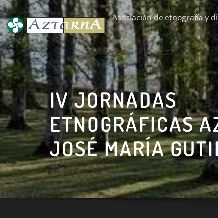
Saltar
Asociación de etnografía y di
al
contenido
IV JORNADAS
ETNOGRÁFICAS A
JOSÉ MARÍA GUT