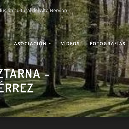
fusión cultural del Alto Nervión
ASOCIACIÓN
VÍDEOS
FOTOGRAFÍAS
ZTARNA –
IÉRREZ