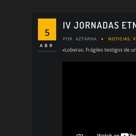
IV JORNADAS ET
5
POR
AZTARNA
NOTICIAS
,
V
ABR
«Loberas. Frágiles testigos de u