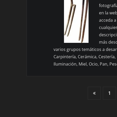
fotografí
en la we
acceda a
cualquie
descripc
más desc
varios grupos temáticos a desar
Carpintería, Cerámica, Cestería,
Iluminación, Miel, Ocio, Pan, Pe
Paginación
1
de