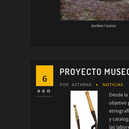
kortina I Izarza
PROYECTO MUSEO
6
POR
AZTARNA
NOTICIAS
AGO
Desde la
objetivo 
etnografí
y catalo
las labor