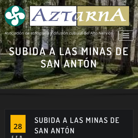
Saltar
al
contenido
Asociación de etnografía y difusión cultural del Alto Nervión
SUBIDA A LAS MINAS DE
SAN ANTÓN
SUBIDA A LAS MINAS DE
28
SAN ANTÓN
FEB