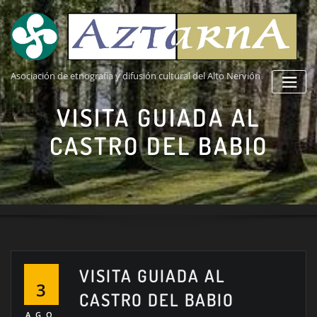
Saltar
al
contenido
Asociación de etnografía y difusión cultural del Alto Nervión
VISITA GUIADA AL
CASTRO DEL BABIO
VISITA GUIADA AL
3
CASTRO DEL BABIO
AGO