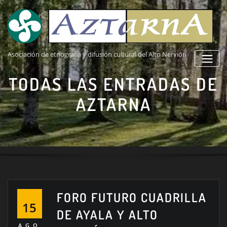
Saltar
al
contenido
Asociación de etnografía y difusión cultural del Alto Nervión
TODAS LAS ENTRADAS DE
AZTARNA
FORO FUTURO CUADRILLA
15
DE AYALA Y ALTO
AGO