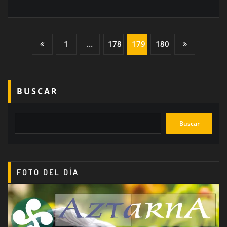
Paginación
1
…
178
179
180
de
entradas
BUSCAR
Buscar
FOTO DEL DÍA