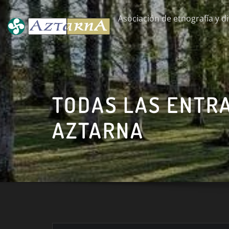
Saltar
Asociación de etnografía y di
al
contenido
TODAS LAS ENTR
AZTARNA